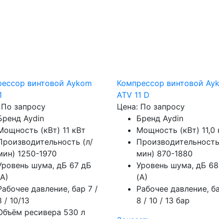
рессор винтовой Aykom
Компрессор винтовой Ay
1
ATV 11 D
 По запросу
Цена: По запросу
Бренд
Aydin
Бренд
Aydin
Мощность (кВт)
11 кВт
Мощность (кВт)
11,0
Производительность (л/
Производительность
мин)
1250-1970
мин)
870-1880
Уровень шума, дБ
67 дБ
Уровень шума, дБ
68
(А)
(А)
Рабочее давление, бар
7 /
Рабочее давление, б
8 / 10/13
8 / 10 / 13 бар
Объём ресивера
530 л