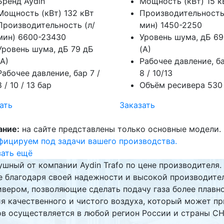
Бренд
Aydin
Мощность (кВт)
15 к
Мощность (кВт)
132 кВт
Производительность
Производительность (л/
мин)
1450-2250
мин)
6600-23430
Уровень шума, дБ
69
Уровень шума, дБ
79 дБ
(А)
(А)
Рабочее давление, б
Рабочее давление, бар
7 /
8 / 10/13
8 / 10 / 13 бар
Объём ресивера
530
ать
Заказать
ание:
на сайте представлены только основные модели
ицируем под задачи вашего производства.
зать ещё
шный от компании Aydin Trafo по цене производителя.
е благодаря своей надежности и высокой производител
вером, позволяющие сделать подачу газа более плавно
 качественного и чистого воздуха, который может пр
 осуществляется в любой регион России и страны СН