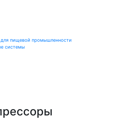
 для пищевой промышленности
ые системы
ке найденных результатов используйте стрелки вверх и
прессоры