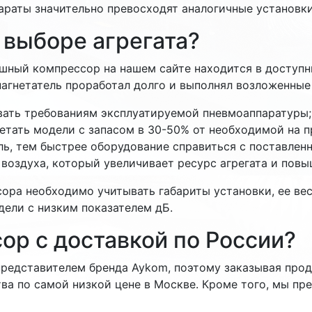
раты значительно превосходят аналогичные установки
 выборе агрегата?
шный компрессор на нашем сайте находится в доступн
агнетатель проработал долго и выполнял возложенные 
вать требованиям эксплуатируемой пневмоаппаратуры;
етать модели с запасом в 30-50% от необходимой на п
ь, тем быстрее оборудование справиться с поставленн
 воздуха, который увеличивает ресурс агрегата и повы
ора необходимо учитывать габариты установки, ее вес
ели с низким показателем дБ.
ор с доставкой по России?
редставителем бренда Aykom, поэтому заказывая проду
тва по самой низкой цене в Москве. Кроме того, мы пр