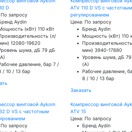
рессор винтовой Aykom
Компрессор винтовой Ay
10 D
ATV 110 D VS с частотным
 По запросу
регулированием
Бренд
Aydin
Цена: По запросу
Мощность (кВт)
110 кВт
Бренд
Aydin
Производительность (л/
Мощность (кВт)
110 
мин)
12080-19620
Производительность
Уровень шума, дБ
79 дБ
мин)
3940-17880
(А)
Уровень шума, дБ
79
Рабочее давление, бар
7 /
(А)
8 / 10 / 13 бар
Рабочее давление, б
8 / 10 / 13 бар
ать
Заказать
рессор винтовой Aykom
Компрессор винтовой Ay
32 D VS с частотным
ATV 15
лированием
Цена: По запросу
 По запросу
Бренд
Aydin