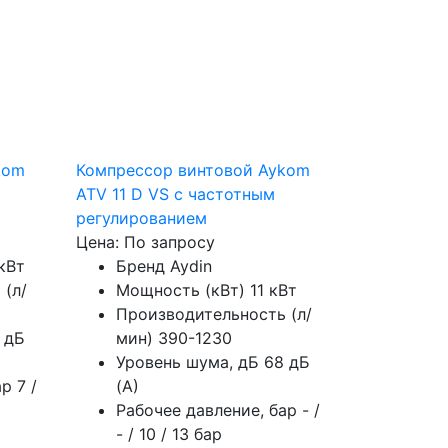
kom
Компрессор винтовой Aykom
ATV 11 D VS с частотным
регулированием
Цена: По запросу
 кВт
Бренд
Aydin
 (л/
Мощность (кВт)
11 кВт
Производительность (л/
 дБ
мин)
390-1230
Уровень шума, дБ
68 дБ
ар
7 /
(А)
Рабочее давление, бар
- /
- / 10 / 13 бар