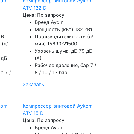
kom
Компрессор винтовой Aykom
ATV 132 D
Цена: По запросу
Бренд
Aydin
Мощность (кВт)
132 кВт
кВт
Производительность (л/
 (л/
мин)
15690-21500
Уровень шума, дБ
79 дБ
 дБ
(А)
Рабочее давление, бар
7 /
ар
7 /
8 / 10 / 13 бар
Заказать
kom
Компрессор винтовой Aykom
ATV 15 D
Цена: По запросу
Бренд
Aydin