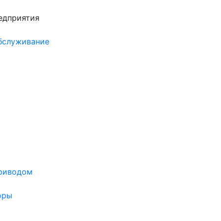
едприятия
обслуживание
риводом
оры