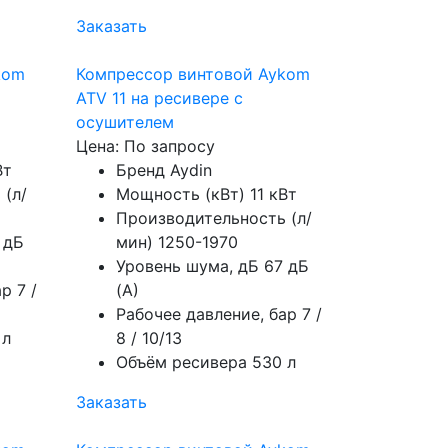
Заказать
kom
Компрессор винтовой Aykom
ATV 11 на ресивере с
осушителем
Цена: По запросу
Вт
Бренд
Aydin
 (л/
Мощность (кВт)
11 кВт
Производительность (л/
 дБ
мин)
1250-1970
Уровень шума, дБ
67 дБ
ар
7 /
(А)
Рабочее давление, бар
7 /
 л
8 / 10/13
Объём ресивера
530 л
Заказать