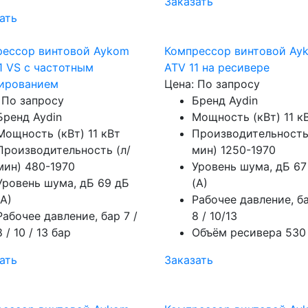
Заказать
ать
рессор винтовой Aykom
Компрессор винтовой Ay
1 VS с частотным
ATV 11 на ресивере
лированием
Цена: По запросу
 По запросу
Бренд
Aydin
Бренд
Aydin
Мощность (кВт)
11 к
Мощность (кВт)
11 кВт
Производительность
Производительность (л/
мин)
1250-1970
мин)
480-1970
Уровень шума, дБ
67
Уровень шума, дБ
69 дБ
(А)
(А)
Рабочее давление, б
Рабочее давление, бар
7 /
8 / 10/13
8 / 10 / 13 бар
Объём ресивера
530
ать
Заказать