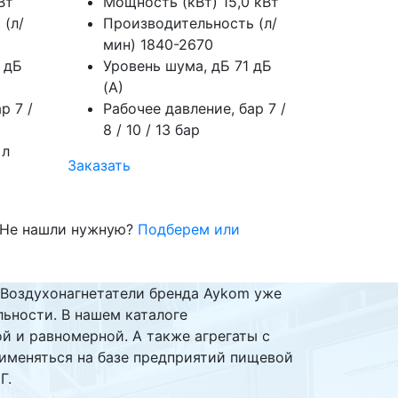
Вт
Мощность (кВт)
15,0 кВт
 (л/
Производительность (л/
мин)
1840-2670
 дБ
Уровень шума, дБ
71 дБ
(А)
ар
7 /
Рабочее давление, бар
7 /
8 / 10 / 13 бар
 л
Заказать
. Не нашли нужную?
Подберем или
 Воздухонагнетатели бренда Aykom уже
ьности. В нашем каталоге
й и равномерной. А также агрегаты с
именяться на базе предприятий пищевой
Г.