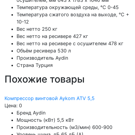
осушителем, мм
643 х 1783 х 1646 мм
Температура окружающей среды, °C
0-45
Температура сжатого воздуха на выходе, °C
+
10-12
Вес нетто
250 кг
Вес нетто на ресивере
427 кг
Вес нетто на ресивере с осушителем
478 кг
Объём ресивера
530 л
Производитель
Aydin
Страна
Турция
Похожие товары
Компрессор винтовой Aykom ATV 5,5
Цена: 0
Бренд
Aydin
Мощность (кВт)
5,5 кВт
Производительность (м3/мин)
600-900
Уровень шума, дБ
65 дБ (А)