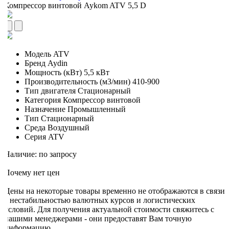
Компрессор винтовой Aykom ATV 5,5 D
Модель
ATV
Бренд
Aydin
Мощность (кВт)
5,5 кВт
Производительность (м3/мин)
410-900
Тип двигателя
Стационарный
Категория
Компрессор винтовой
Назначение
Промышленный
Тип
Стационарный
Среда
Воздушный
Серия
ATV
Наличие: по запросу
Почему нет цен
Цены на некоторые товары временно не отображаются в связи
с нестабильностью валютных курсов и логистических
условий. Для получения актуальной стоимости свяжитесь с
нашими менеджерами - они предоставят Вам точную
информацию.