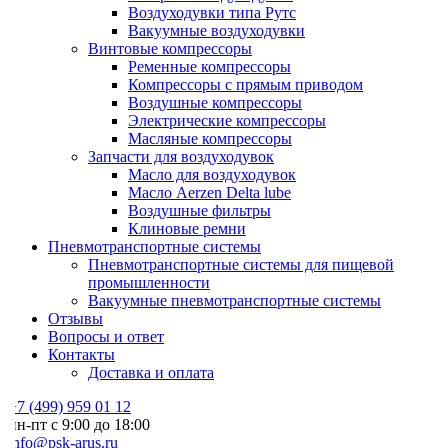
Воздуходувки типа Рутс
Вакуумные воздуходувки
Винтовые компрессоры
Ременные компрессоры
Компрессоры с прямым приводом
Воздушные компрессоры
Электрические компрессоры
Масляные компрессоры
Запчасти для воздуходувок
Масло для воздуходувок
Масло Aerzen Delta lube
Воздушные фильтры
Клиновые ремни
Пневмотранспортные системы
Пневмотранспортные системы для пищевой
промышленности
Вакуумные пневмотранспортные системы
Отзывы
Вопросы и ответ
Контакты
Доставка и оплата
7 (499) 959 01 12
н-пт с 9:00 до 18:00
nfo@psk-arus.ru