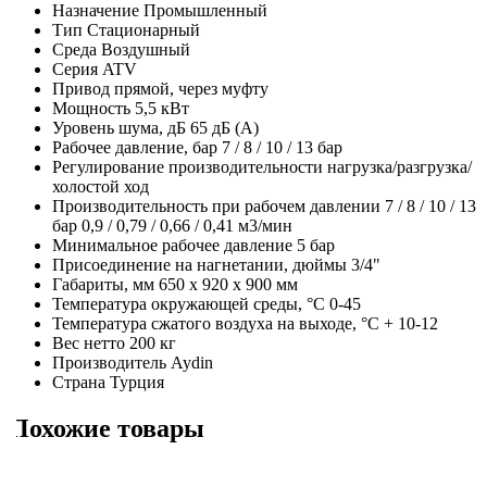
Назначение
Промышленный
Тип
Стационарный
Среда
Воздушный
Серия
ATV
Привод
прямой, через муфту
Мощность
5,5 кВт
Уровень шума, дБ
65 дБ (А)
Рабочее давление, бар
7 / 8 / 10 / 13 бар
Регулирование производительности
нагрузка/разгрузка/
холостой ход
Производительность при рабочем давлении 7 / 8 / 10 / 13
бар
0,9 / 0,79 / 0,66 / 0,41 м3/мин
Минимальное рабочее давление
5 бар
Присоединение на нагнетании, дюймы
3/4"
Габариты, мм
650 х 920 х 900 мм
Температура окружающей среды, °C
0-45
Температура сжатого воздуха на выходе, °C
+ 10-12
Вес нетто
200 кг
Производитель
Aydin
Страна
Турция
Похожие товары