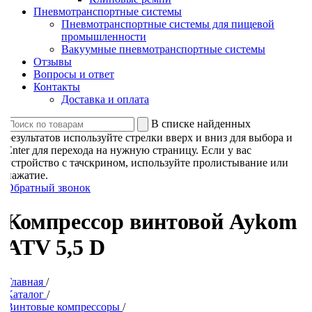
Пневмотранспортные системы
Пневмотранспортные системы для пищевой
промышленности
Вакуумные пневмотранспортные системы
Отзывы
Вопросы и ответ
Контакты
Доставка и оплата
В списке найденных
результатов используйте стрелки вверх и вниз для выбора и
Enter для перехода на нужную страницу. Если у вас
устройство с тачскрином, используйте пролистывание или
нажатие.
Обратный звонок
Компрессор винтовой Aykom
ATV 5,5 D
Главная
/
Каталог
/
Винтовые компрессоры
/