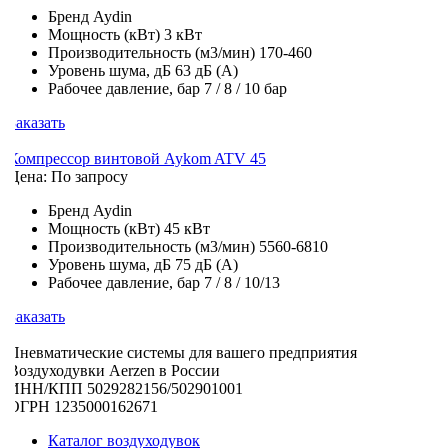
Бренд
Aydin
Мощность (кВт)
3 кВт
Производительность (м3/мин)
170-460
Уровень шума, дБ
63 дБ (А)
Рабочее давление, бар
7 / 8 / 10 бар
Заказать
Компрессор винтовой Aykom ATV 45
Цена: По запросу
Бренд
Aydin
Мощность (кВт)
45 кВт
Производительность (м3/мин)
5560-6810
Уровень шума, дБ
75 дБ (А)
Рабочее давление, бар
7 / 8 / 10/13
Заказать
Пневматические системы для вашего предприятия
Воздуходувки Aerzen в России
ИНН/КПП 5029282156/502901001
ОГРН 1235000162671
Каталог воздуходувок