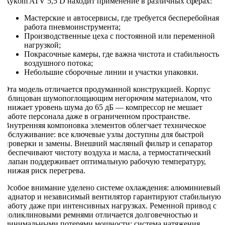
Aykom ATV 5,5 D находит применение в различных сферах:
Мастерские и автосервисы, где требуется бесперебойная
работа пневмоинструмента;
Производственные цеха с постоянной или переменной
нагрузкой;
Покрасочные камеры, где важна чистота и стабильность
воздушного потока;
Небольшие сборочные линии и участки упаковки.
Эта модель отличается продуманной конструкцией. Корпус
облицован шумопоглощающим негорючим материалом, что
снижает уровень шума до 65 дБ — компрессор не мешает
работе персонала даже в ограниченном пространстве.
Внутренняя компоновка элементов облегчает техническое
обслуживание: все ключевые узлы доступны для быстрой
проверки и замены. Внешний масляный фильтр и сепаратор
обеспечивают чистоту воздуха и масла, а термостатический
клапан поддерживает оптимальную рабочую температуру,
снижая риск перегрева.
Особое внимание уделено системе охлаждения: алюминиевый
радиатор и независимый вентилятор гарантируют стабильную
работу даже при интенсивных нагрузках. Ременной привод с
поликлиновыми ремнями отличается долговечностью и
минимальными потерями мощности; система натяжения