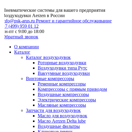
Пневматические системы для вашего предприятия
Воздуходувки Aerzen в России
info@psk-arus.ru
Ремонт и гарантийное обслуживание
7 (499) 959 01 12
н-пт с 9:00 до 18:00
Обратный звонок
О компании
Каталог
Каталог воздуходувок
Роторные воздуходувки
Воздуходувки типа Рутс
Вакуумные воздуходувки
Винтовые компрессоры
Ременные компрессоры
Компрессоры с прямым приводом
Воздушные компрессоры
Электрические компрессоры
Масляные компрессоры
Запчасти для воздуходувок
Масло для воздуходувок
Масло Aerzen Delta lube
Воздушные фильтры
Клиновые ремни