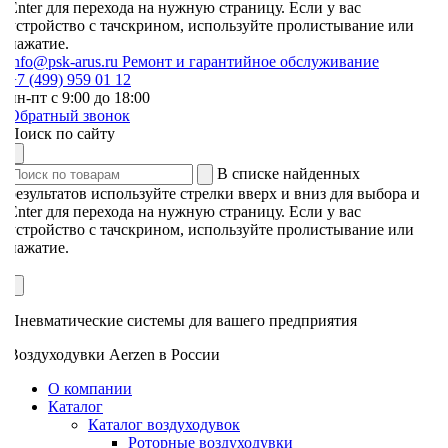
Enter для перехода на нужную страницу. Если у вас
устройство с тачскрином, используйте пролистывание или
нажатие.
info@psk-arus.ru
Ремонт и гарантийное обслуживание
7 (499) 959 01 12
н-пт с 9:00 до 18:00
Обратный звонок
Поиск по сайту
В списке найденных
результатов используйте стрелки вверх и вниз для выбора и
Enter для перехода на нужную страницу. Если у вас
устройство с тачскрином, используйте пролистывание или
нажатие.
Пневматические системы для вашего предприятия
Воздуходувки Aerzen в России
О компании
Каталог
Каталог воздуходувок
Роторные воздуходувки