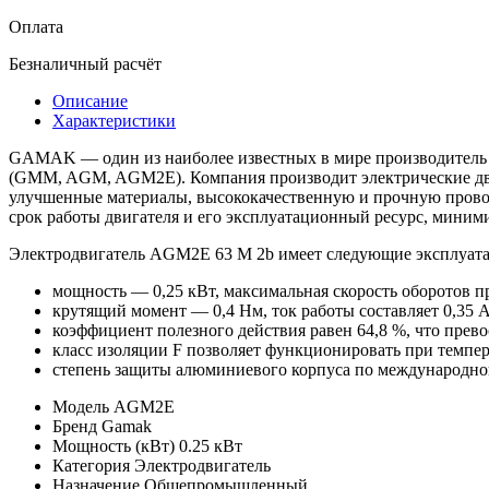
Оплата
Безналичный расчёт
Описание
Характеристики
GAMAK — один из наиболее известных в мире производитель п
(GMM, AGM, AGM2E). Компания производит электрические дви
улучшенные материалы, высококачественную и прочную прово
срок работы двигателя и его эксплуатационный ресурс, миними
Электродвигатель AGM2E 63 M 2b имеет следующие эксплуата
мощность — 0,25 кВт, максимальная скорость оборотов п
крутящий момент — 0,4 Нм, ток работы составляет 0,35 А
коэффициент полезного действия равен 64,8 %, что прев
класс изоляции F позволяет функционировать при темпера
степень защиты алюминиевого корпуса по международной 
Модель
AGM2E
Бренд
Gamak
Мощность (кВт)
0.25 кВт
Категория
Электродвигатель
Назначение
Общепромышленный