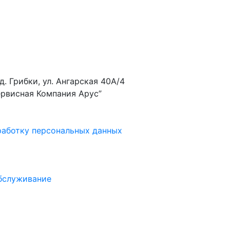
д. Грибки, ул. Ангарская 40А/4
рвисная Компания Арус”
работку персональных данных
ке найденных результатов используйте стрелки вверх и
обслуживание