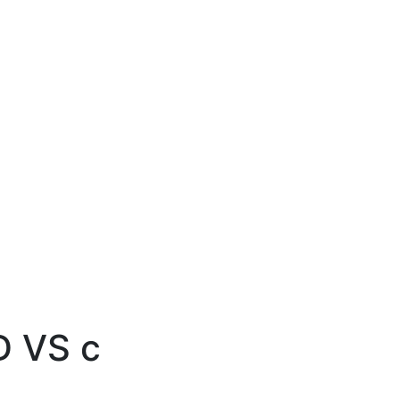
 вниз для выбора и Enter для перехода на нужную стра
D VS с