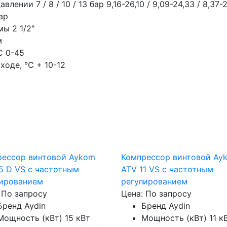
лении 7 / 8 / 10 / 13 бар
9,16-26,10 / 9,09-24,33 / 8,37
ар
ймы
2 1/2"
м
C
0-45
ходе, °C
+ 10-12
рессор винтовой Aykom
Компрессор винтовой Ay
5 D VS с частотным
ATV 11 VS с частотным
лированием
регулированием
 По запросу
Цена: По запросу
Бренд
Aydin
Бренд
Aydin
Мощность (кВт)
15 кВт
Мощность (кВт)
11 к