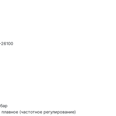
-26100
3 бар
и
плавное (частотное регулирование)