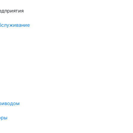
едприятия
обслуживание
риводом
оры