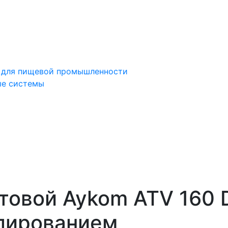
 для пищевой промышленности
ые системы
ке найденных результатов используйте стрелки вверх и
товой Aykom ATV 160 
лированием