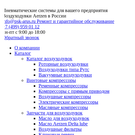
Пневматические системы для вашего предприятия
Воздуходувки Aerzen в России
info@psk-arus.ru
Ремонт и гарантийное обслуживание
7 (499) 959 01 12
н-пт с 9:00 до 18:00
Обратный звонок
О компании
Каталог
Каталог воздуходувок
Роторные воздуходувки
Воздуходувки типа Рутс
Вакуумные воздуходувки
Винтовые компрессоры
Ременные компрессоры
Компрессоры с прямым приводом
Воздушные компрессоры
Электрические компрессоры
Масляные компрессоры
Запчасти для воздуходувок
Масло для воздуходувок
Масло Aerzen Delta lube
Воздушные фильтры
Клиновые ремни