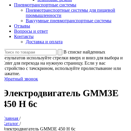
Пневмотранспортные системы
Пневмотранспортные системы для пищевой
промышленности
Вакуумные пневмотранспортные системы
Отзывы
Вопросы и ответ
Контакты
Доставка и оплата
В списке найденных
результатов используйте стрелки вверх и вниз для выбора и
Enter для перехода на нужную страницу. Если у вас
устройство с тачскрином, используйте пролистывание или
нажатие.
Обратный звонок
Электродвигатель GMM3E
450 H 6c
Главная
/
Каталог
/
Электродвигатель GMM3E 450 H 6c