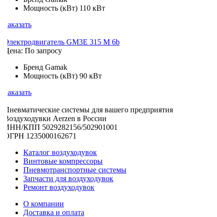
Мощность (кВт)
110 кВт
Заказать
Электродвигатель GM3E 315 M 6b
Цена: По запросу
Бренд
Gamak
Мощность (кВт)
90 кВт
Заказать
Пневматические системы для вашего предприятия
Воздуходувки Aerzen в России
ИНН/КПП 5029282156/502901001
ОГРН 1235000162671
Каталог воздуходувок
Винтовые компрессоры
Пневмотранспортные системы
Запчасти для воздуходувок
Ремонт воздуходувок
О компании
Доставка и оплата