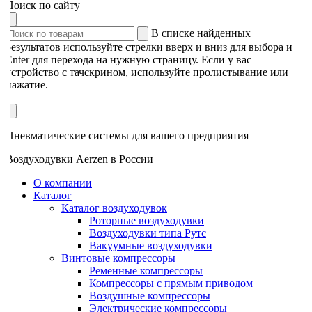
Поиск по сайту
В списке найденных
результатов используйте стрелки вверх и вниз для выбора и
Enter для перехода на нужную страницу. Если у вас
устройство с тачскрином, используйте пролистывание или
нажатие.
Пневматические системы для вашего предприятия
Воздуходувки Aerzen в России
О компании
Каталог
Каталог воздуходувок
Роторные воздуходувки
Воздуходувки типа Рутс
Вакуумные воздуходувки
Винтовые компрессоры
Ременные компрессоры
Компрессоры с прямым приводом
Воздушные компрессоры
Электрические компрессоры