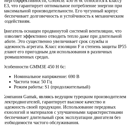
энергоэффективности, GMM3E 450 H 6c относится к классу
IE3, что гарантирует оптимальное потребление энергии при
максимальной производительности. Его чугунный корпус
обеспечивает долговечность и устойчивость к механическим
воздействиям.
Двигатель оснащен продвинутой системой вентиляции, что
позволяет эффективно отводить тепло даже при длительной
работе. Это существенно увеличивает срок службы и
надежность агрегата. Класс изоляции F и степень защиты IP55
делают его пригодным для использования в различных
промышленных средах.
Особенности GMM3E 450 H 6c:
Номинальное напряжение: 690 В
Частота тока: 50 Гц
Режим работы: S1 (продолжительный)
Компания Gamak, являясь ведущим турецким производителем
электродвигателей, гарантирует высокое качество и
надежность своей продукции. Использование передовых
технологий и материалов с улучшенными характеристиками
обеспечивает длительный срок эксплуатации двигателя без
необходимости частого обслуживания.