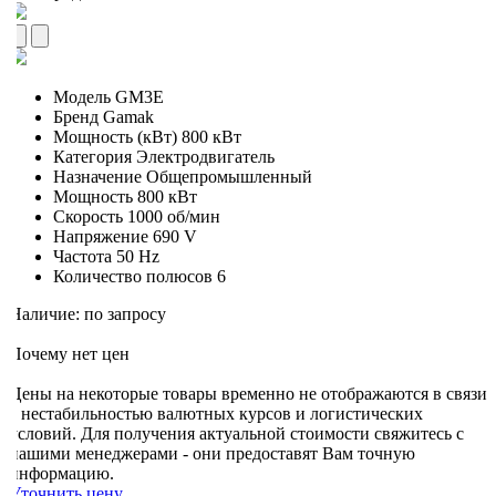
Модель
GM3E
Бренд
Gamak
Мощность (кВт)
800 кВт
Категория
Электродвигатель
Назначение
Общепромышленный
Мощность
800 кВт
Скорость
1000 об/мин
Напряжение
690 V
Частота
50 Hz
Количество полюсов
6
Наличие: по запросу
Почему нет цен
Цены на некоторые товары временно не отображаются в связи
с нестабильностью валютных курсов и логистических
условий. Для получения актуальной стоимости свяжитесь с
нашими менеджерами - они предоставят Вам точную
информацию.
Уточнить цену