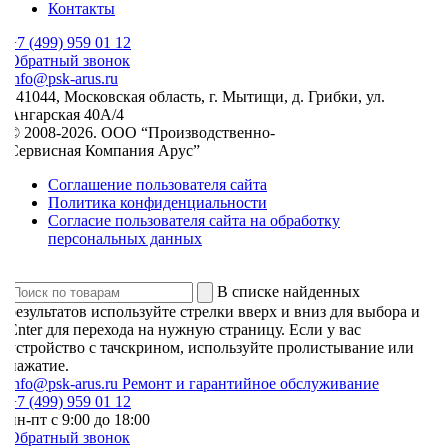
Контакты
7 (499) 959 01 12
Обратный звонок
nfo@psk-arus.ru
141044, Московская область, г. Мытищи, д. Грибки, ул.
Ангарская 40А/4
© 2008-2026. ООО “Производственно-
Сервисная Компания Арус”
Соглашение пользователя сайта
Политика конфиденциальности
Согласие пользователя сайта на обработку
персональных данных
В списке найденных
результатов используйте стрелки вверх и вниз для выбора и
Enter для перехода на нужную страницу. Если у вас
устройство с тачскрином, используйте пролистывание или
нажатие.
info@psk-arus.ru
Ремонт и гарантийное обслуживание
7 (499) 959 01 12
н-пт с 9:00 до 18:00
Обратный звонок