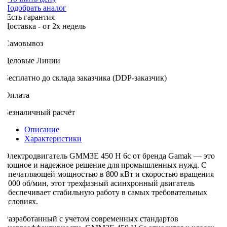
Подобрать аналог
Есть гарантия
оставка - от 2х недель
Самовывоз
Деловые Линии
Бесплатно до склада заказчика (DDP-заказчик)
Оплата
Безналичный расчёт
Описание
Характеристики
Электродвигатель GMM3E 450 H 6c от бренда Gamak — это
мощное и надежное решение для промышленных нужд. С
впечатляющей мощностью в 800 кВт и скоростью вращения
1000 об/мин, этот трехфазный асинхронный двигатель
обеспечивает стабильную работу в самых требовательных
условиях.
Разработанный с учетом современных стандартов