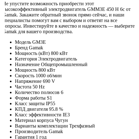
Не упустите возможность приобрести этот
высокоэффективный электродвигатель GMM3E 450 H 6c от
Gamak. Закажите обратный звонок прямо сейчас, и наши
специалисты помогут вам с выбором и ответят на все
вопросы. Инвестируйте в качество и надежность — выберите
Gamak для вашего производства.
Модель
GM3E
Бренд
Gamak
Мощность (кВт)
800 кВт
Категория
Электродвигатель
Назначение
Общепромышленный
Мощность
800 кВт
Скорость
1000 об/мин
Напряжение
690 V
Частота
50 Hz
Количество полюсов
6
Форма работы
S1
Класс защиты
IP55
КПД двигателя
95.8 %
Класс эффективности
IE3
Материал корпуса
Чугун
Варианты комплектации
Трехфазный
Производитель
Gamak
Гарантия
1 год