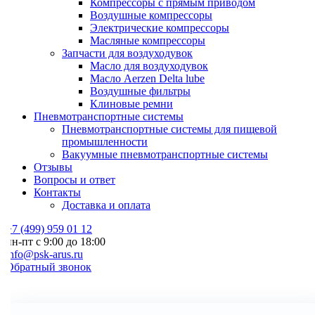
Компрессоры с прямым приводом
Воздушные компрессоры
Электрические компрессоры
Масляные компрессоры
Запчасти для воздуходувок
Масло для воздуходувок
Масло Aerzen Delta lube
Воздушные фильтры
Клиновые ремни
Пневмотранспортные системы
Пневмотранспортные системы для пищевой
промышленности
Вакуумные пневмотранспортные системы
Отзывы
Вопросы и ответ
Контакты
Доставка и оплата
7 (499) 959 01 12
н-пт с 9:00 до 18:00
nfo@psk-arus.ru
Обратный звонок