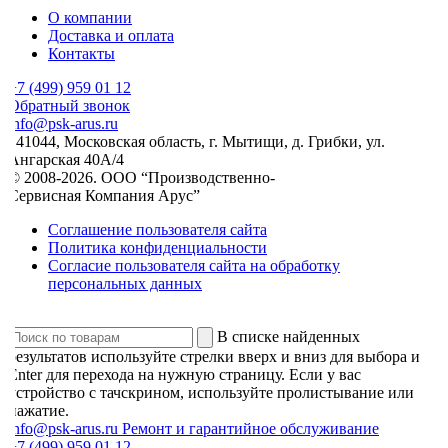
О компании
Доставка и оплата
Контакты
7 (499) 959 01 12
Обратный звонок
nfo@psk-arus.ru
141044, Московская область, г. Мытищи, д. Грибки, ул.
Ангарская 40А/4
© 2008-2026. ООО “Производственно-
Сервисная Компания Арус”
Соглашение пользователя сайта
Политика конфиденциальности
Согласие пользователя сайта на обработку
персональных данных
В списке найденных
результатов используйте стрелки вверх и вниз для выбора и
Enter для перехода на нужную страницу. Если у вас
устройство с тачскрином, используйте пролистывание или
нажатие.
info@psk-arus.ru
Ремонт и гарантийное обслуживание
7 (499) 959 01 12