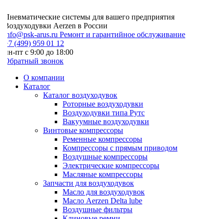
Пневматические системы для вашего предприятия
Воздуходувки Aerzen в России
info@psk-arus.ru
Ремонт и гарантийное обслуживание
7 (499) 959 01 12
н-пт с 9:00 до 18:00
Обратный звонок
О компании
Каталог
Каталог воздуходувок
Роторные воздуходувки
Воздуходувки типа Рутс
Вакуумные воздуходувки
Винтовые компрессоры
Ременные компрессоры
Компрессоры с прямым приводом
Воздушные компрессоры
Электрические компрессоры
Масляные компрессоры
Запчасти для воздуходувок
Масло для воздуходувок
Масло Aerzen Delta lube
Воздушные фильтры
Клиновые ремни