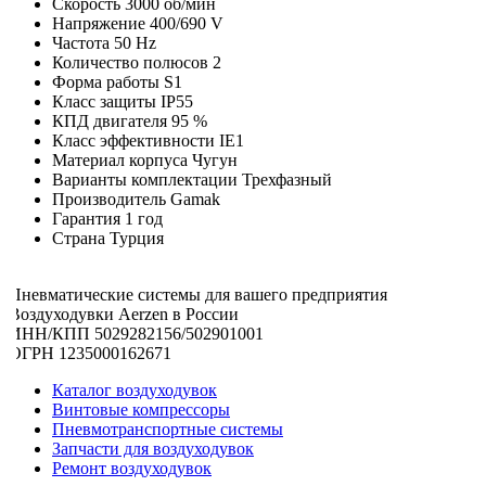
Скорость
3000 об/мин
Напряжение
400/690 V
Частота
50 Hz
Количество полюсов
2
Форма работы
S1
Класс защиты
IP55
КПД двигателя
95 %
Класс эффективности
IE1
Материал корпуса
Чугун
Варианты комплектации
Трехфазный
Производитель
Gamak
Гарантия
1 год
Страна
Турция
Пневматические системы для вашего предприятия
Воздуходувки Aerzen в России
ИНН/КПП 5029282156/502901001
ОГРН 1235000162671
Каталог воздуходувок
Винтовые компрессоры
Пневмотранспортные системы
Запчасти для воздуходувок
Ремонт воздуходувок