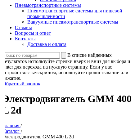
Пневмотранспортные системы
Пневмотранспортные системы для пищевой
промышленности
Вакуумные пневмотранспортные системы
Отзывы
Вопросы и ответ
Контакты
Доставка и оплата
В списке найденных
результатов используйте стрелки вверх и вниз для выбора и
Enter для перехода на нужную страницу. Если у вас
устройство с тачскрином, используйте пролистывание или
нажатие.
Обратный звонок
Электродвигатель GMM 400
L 2d
Главная
/
Каталог
/
Электродвигатель GMM 400 L 2d