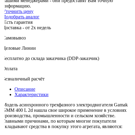
нашими менеджерами - они предоставят Вам точную
информацию.
Уточнить цену
Подобрать аналог
Есть гарантия
оставка - от 2х недель
Самовывоз
Деловые Линии
Бесплатно до склада заказчика (DDP-заказчик)
Оплата
Безналичный расчёт
Описание
Характеристики
Модель асинхронного трехфазного электродвигателя Gamak
GMM 400 L 2d нашла свое широкое применение в условиях
производства, промышленности и сельском хозяйстве.
Главными причинами, по которым многие покупатели
вкладывают средства в покупку этого агрегата, являются: