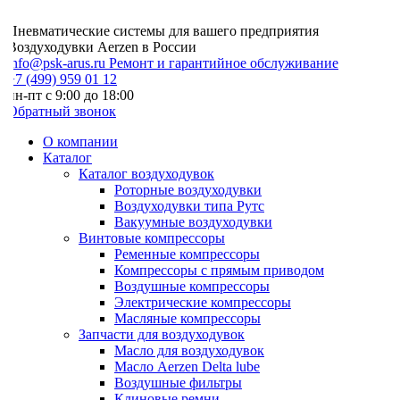
Пневматические системы для вашего предприятия
Воздуходувки Aerzen в России
info@psk-arus.ru
Ремонт и гарантийное обслуживание
7 (499) 959 01 12
н-пт с 9:00 до 18:00
Обратный звонок
О компании
Каталог
Каталог воздуходувок
Роторные воздуходувки
Воздуходувки типа Рутс
Вакуумные воздуходувки
Винтовые компрессоры
Ременные компрессоры
Компрессоры с прямым приводом
Воздушные компрессоры
Электрические компрессоры
Масляные компрессоры
Запчасти для воздуходувок
Масло для воздуходувок
Масло Aerzen Delta lube
Воздушные фильтры
Клиновые ремни