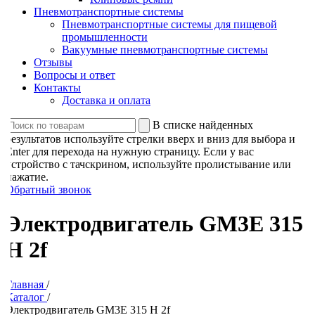
Пневмотранспортные системы
Пневмотранспортные системы для пищевой
промышленности
Вакуумные пневмотранспортные системы
Отзывы
Вопросы и ответ
Контакты
Доставка и оплата
В списке найденных
результатов используйте стрелки вверх и вниз для выбора и
Enter для перехода на нужную страницу. Если у вас
устройство с тачскрином, используйте пролистывание или
нажатие.
Обратный звонок
Электродвигатель GM3E 315
H 2f
Главная
/
Каталог
/
Электродвигатель GM3E 315 H 2f