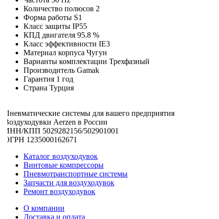
Количество полюсов
2
Форма работы
S1
Класс защиты
IP55
КПД двигателя
95.8 %
Класс эффективности
IE3
Материал корпуса
Чугун
Варианты комплектации
Трехфазный
Производитель
Gamak
Гарантия
1 год
Страна
Турция
Пневматические системы для вашего предприятия
Воздуходувки Aerzen в России
ИНН/КПП 5029282156/502901001
ОГРН 1235000162671
Каталог воздуходувок
Винтовые компрессоры
Пневмотранспортные системы
Запчасти для воздуходувок
Ремонт воздуходувок
О компании
Доставка и оплата