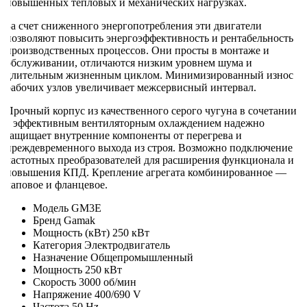
повышенных тепловых и механических нагрузках.
За счет сниженного энергопотребления эти двигатели
позволяют повысить энергоэффективность и рентабельность
производственных процессов. Они просты в монтаже и
обслуживании, отличаются низким уровнем шума и
длительным жизненным циклом. Минимизированный износ
рабочих узлов увеличивает межсервисный интервал.
Прочный корпус из качественного серого чугуна в сочетании
с эффективным вентиляторным охлаждением надежно
защищает внутренние компоненты от перегрева и
преждевременного выхода из строя. Возможно подключение
частотных преобразователей для расширения функционала и
повышения КПД. Крепление агрегата комбинированное —
лаповое и фланцевое.
Модель
GM3E
Бренд
Gamak
Мощность (кВт)
250 кВт
Категория
Электродвигатель
Назначение
Общепромышленный
Мощность
250 кВт
Скорость
3000 об/мин
Напряжение
400/690 V
Частота
50 Hz