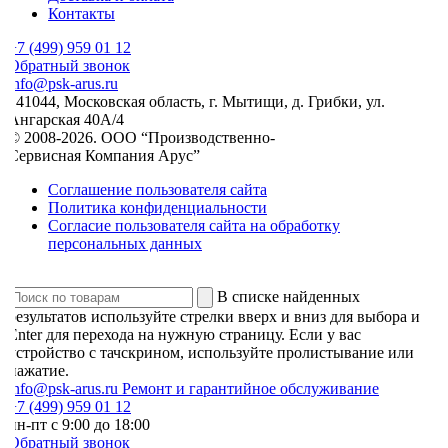
Контакты
7 (499) 959 01 12
Обратный звонок
nfo@psk-arus.ru
141044, Московская область, г. Мытищи, д. Грибки, ул.
Ангарская 40А/4
© 2008-2026. ООО “Производственно-
Сервисная Компания Арус”
Соглашение пользователя сайта
Политика конфиденциальности
Согласие пользователя сайта на обработку
персональных данных
В списке найденных
результатов используйте стрелки вверх и вниз для выбора и
Enter для перехода на нужную страницу. Если у вас
устройство с тачскрином, используйте пролистывание или
нажатие.
info@psk-arus.ru
Ремонт и гарантийное обслуживание
7 (499) 959 01 12
н-пт с 9:00 до 18:00
Обратный звонок