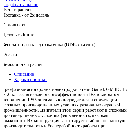
Подобрать аналог
Есть гарантия
оставка - от 2х недель
Самовывоз
Деловые Линии
Бесплатно до склада заказчика (DDP-заказчик)
Оплата
Безналичный расчёт
Описание
Характеристики
Трехфазные асинхронные электродвигатели Gamak GM3E 315
H 2f класса высокой энергоэффективности IE3 в закрытом
исполнении IP55 оптимально подходят для эксплуатации в
сложных производственных условиях различных отраслей
промышленности. Двигатели этой серии работают в сложных
производственных условиях (запыленность, высокая
влажность). Их конструкция гарантирует стабильно высокую
производительность и бесперебойность работы при