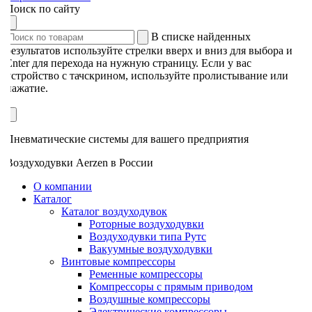
Поиск по сайту
В списке найденных
результатов используйте стрелки вверх и вниз для выбора и
Enter для перехода на нужную страницу. Если у вас
устройство с тачскрином, используйте пролистывание или
нажатие.
Пневматические системы для вашего предприятия
Воздуходувки Aerzen в России
О компании
Каталог
Каталог воздуходувок
Роторные воздуходувки
Воздуходувки типа Рутс
Вакуумные воздуходувки
Винтовые компрессоры
Ременные компрессоры
Компрессоры с прямым приводом
Воздушные компрессоры
Электрические компрессоры