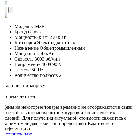
Модель
GM3E
Бренд
Gamak
Мощность (кВт)
250 кВт
Категория
Электродвигатель
Назначение
Общепромышленный
Мощность
250 кВт
Скорость
3000 об/мин
Напряжение
400/690 V
Частота
50 Hz
Количество полюсов
2
Наличие: по запросу
Почему нет цен
Цены на некоторые товары временно не отображаются в связи
с нестабильностью валютных курсов и логистических
условий. Для получения актуальной стоимости свяжитесь с
нашими менеджерами - они предоставят Вам точную
информацию.
Уточнить цену