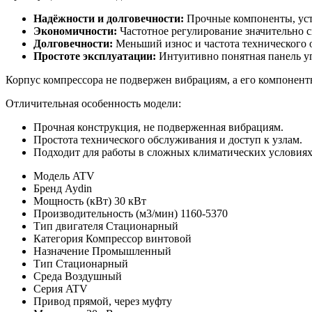
Надёжности и долговечности:
Прочные компоненты, уст
Экономичности:
Частотное регулирование значительно с
Долговечности:
Меньший износ и частота технического 
Простоте эксплуатации:
Интуитивно понятная панель уп
Корпус компрессора не подвержен вибрациям, а его компонен
Отличительная особенность модели:
Прочная конструкция, не подверженная вибрациям.
Простота технического обслуживания и доступ к узлам.
Подходит для работы в сложных климатических условиях
Модель
ATV
Бренд
Aydin
Мощность (кВт)
30 кВт
Производительность (м3/мин)
1160-5370
Тип двигателя
Стационарный
Категория
Компрессор винтовой
Назначение
Промышленный
Тип
Стационарный
Среда
Воздушный
Серия
ATV
Привод
прямой, через муфту