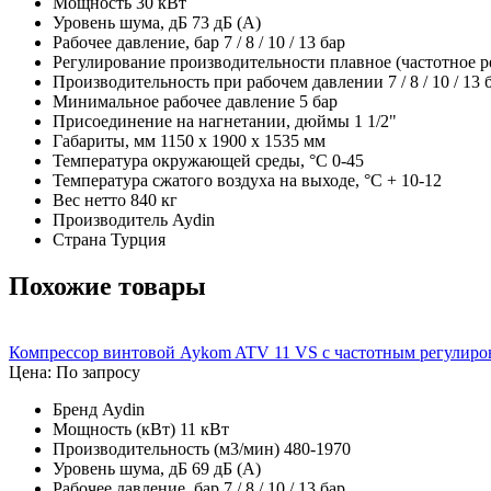
Мощность
30 кВт
Уровень шума, дБ
73 дБ (А)
Рабочее давление, бар
7 / 8 / 10 / 13 бар
Регулирование производительности
плавное (частотное 
Производительность при рабочем давлении 7 / 8 / 10 / 13 
Минимальное рабочее давление
5 бар
Присоединение на нагнетании, дюймы
1 1/2"
Габариты, мм
1150 х 1900 х 1535 мм
Температура окружающей среды, °C
0-45
Температура сжатого воздуха на выходе, °C
+ 10-12
Вес нетто
840 кг
Производитель
Aydin
Страна
Турция
Похожие товары
Компрессор винтовой Aykom ATV 11 VS с частотным регулиро
Цена: По запросу
Бренд
Aydin
Мощность (кВт)
11 кВт
Производительность (м3/мин)
480-1970
Уровень шума, дБ
69 дБ (А)
Рабочее давление, бар
7 / 8 / 10 / 13 бар