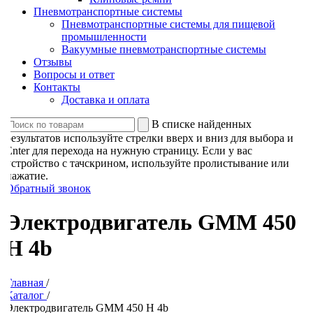
Пневмотранспортные системы
Пневмотранспортные системы для пищевой
промышленности
Вакуумные пневмотранспортные системы
Отзывы
Вопросы и ответ
Контакты
Доставка и оплата
В списке найденных
результатов используйте стрелки вверх и вниз для выбора и
Enter для перехода на нужную страницу. Если у вас
устройство с тачскрином, используйте пролистывание или
нажатие.
Обратный звонок
Электродвигатель GMM 450
H 4b
Главная
/
Каталог
/
Электродвигатель GMM 450 H 4b