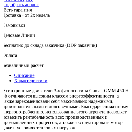
Подобрать аналог
Есть гарантия
оставка - от 2х недель
Самовывоз
Деловые Линии
Бесплатно до склада заказчика (DDP-заказчик)
Оплата
Безналичный расчёт
Описание
Характеристики
Асинхронные двигатели 3-х фазного типа Gamak GMM 450 H
4b отличаются высоким классом энергоэффективности, а
также зарекомендовали себя максимально надежными,
производительными и долговечными. Благодаря сниженному
энергопотреблению, использование этого агрегата позволяет
повысить рентабельность всех производственных и
промышленных процессов, а также эксплуатировать мотор
даже в условиях тепловых нагрузок.