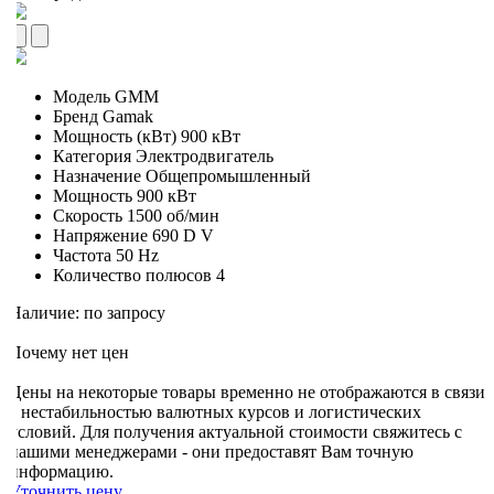
Модель
GMM
Бренд
Gamak
Мощность (кВт)
900 кВт
Категория
Электродвигатель
Назначение
Общепромышленный
Мощность
900 кВт
Скорость
1500 об/мин
Напряжение
690 D V
Частота
50 Hz
Количество полюсов
4
Наличие: по запросу
Почему нет цен
Цены на некоторые товары временно не отображаются в связи
с нестабильностью валютных курсов и логистических
условий. Для получения актуальной стоимости свяжитесь с
нашими менеджерами - они предоставят Вам точную
информацию.
Уточнить цену