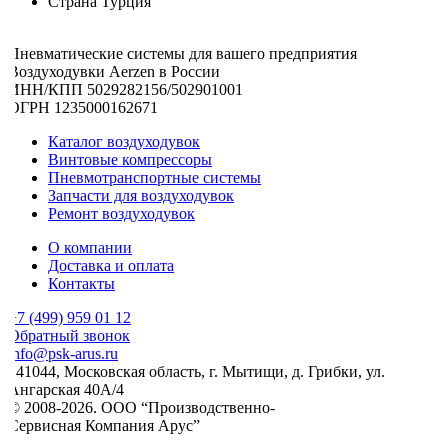
Страна
Турция
Пневматические системы для вашего предприятия
Воздуходувки Aerzen в России
ИНН/КПП 5029282156/502901001
ОГРН 1235000162671
Каталог воздуходувок
Винтовые компрессоры
Пневмотранспортные системы
Запчасти для воздуходувок
Ремонт воздуходувок
О компании
Доставка и оплата
Контакты
7 (499) 959 01 12
Обратный звонок
nfo@psk-arus.ru
141044, Московская область, г. Мытищи, д. Грибки, ул.
Ангарская 40А/4
© 2008-2026. ООО “Производственно-
Сервисная Компания Арус”