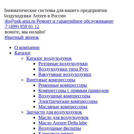
Пневматические системы для вашего предприятия
Воздуходувки Aerzen в России
info@psk-arus.ru
Ремонт и гарантийное обслуживание
7 (499) 959 01 12
Звоните, мы онлайн!
Обратный звонок
О компании
Каталог
Каталог воздуходувок
Роторные воздуходувки
Воздуходувки типа Рутс
Вакуумные воздуходувки
Винтовые компрессоры
Ременные компрессоры
Компрессоры с прямым приводом
Воздушные компрессоры
Электрические компрессоры
Масляные компрессоры
Запчасти для воздуходувок
Масло для воздуходувок
Масло Aerzen Delta lube
Воздушные фильтры
Клиновые ремни