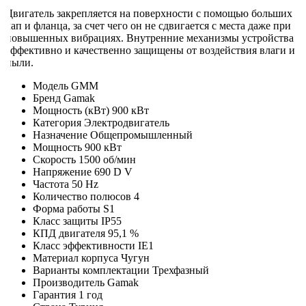
Двигатель закрепляется на поверхности с помощью больших
ап и фланца, за счет чего он не сдвигается с места даже при
повышенных вибрациях. Внутренние механизмы устройства
эффективно и качественно защищены от воздействия влаги и
пыли.
Модель
GMM
Бренд
Gamak
Мощность (кВт)
900 кВт
Категория
Электродвигатель
Назначение
Общепромышленный
Мощность
900 кВт
Скорость
1500 об/мин
Напряжение
690 D V
Частота
50 Hz
Количество полюсов
4
Форма работы
S1
Класс защиты
IP55
КПД двигателя
95,1 %
Класс эффективности
IE1
Материал корпуса
Чугун
Варианты комплектации
Трехфазный
Производитель
Gamak
Гарантия
1 год