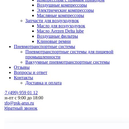
Воздушные компрессоры
Электрические компрессоры
Масляные компрессоры
Запчасти для воздуходувок
Масло для воздуходувок
Масло Aerzen Delta lube
Воздушные фильтры
Клиновые ремни
Пневмотранспортные системы
Пневмотранспортные системы для пищевой
промышленности
Вакуумные пневмотранспортные системы
Отзывы
Вопросы и ответ
Контакты
Доставка и оплата
7 (499) 959 01 12
н-пт с 9:00 до 18:00
nfo@psk-arus.ru
Обратный звонок