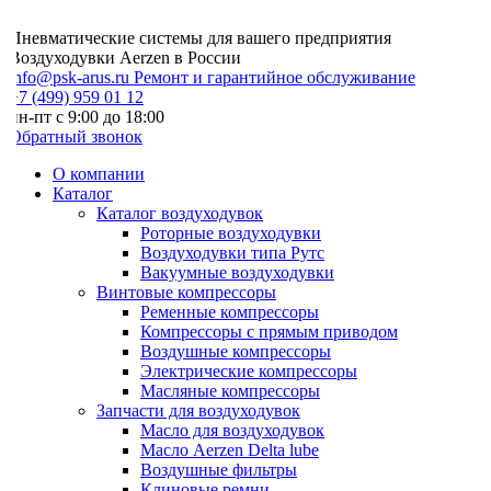
Пневматические системы для вашего предприятия
Воздуходувки Aerzen в России
info@psk-arus.ru
Ремонт и гарантийное обслуживание
7 (499) 959 01 12
н-пт с 9:00 до 18:00
Обратный звонок
О компании
Каталог
Каталог воздуходувок
Роторные воздуходувки
Воздуходувки типа Рутс
Вакуумные воздуходувки
Винтовые компрессоры
Ременные компрессоры
Компрессоры с прямым приводом
Воздушные компрессоры
Электрические компрессоры
Масляные компрессоры
Запчасти для воздуходувок
Масло для воздуходувок
Масло Aerzen Delta lube
Воздушные фильтры
Клиновые ремни