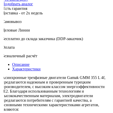
Подобрать аналог
Есть гарантия
оставка - от 2х недель
Самовывоз
Деловые Линии
Бесплатно до склада заказчика (DDP-заказчик)
Оплата
Безналичный расчёт
Описание
Характеристики
Асинхронные трехфазные двигатели Gamak GMM 355 L 4f,
предлагаются надежным и проверенным турецким
производителем, с высоким классом энергоэффективности
IE2. Благодаря использованным технологиям и
высококачественным материалам, электродвигатели
предлагаются потребителям с гарантией качества, а
основными техническими характеристиками агрегатов,
являются: