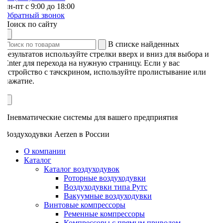
н-пт с 9:00 до 18:00
Обратный звонок
Поиск по сайту
В списке найденных
результатов используйте стрелки вверх и вниз для выбора и
Enter для перехода на нужную страницу. Если у вас
устройство с тачскрином, используйте пролистывание или
нажатие.
Пневматические системы для вашего предприятия
Воздуходувки Aerzen в России
О компании
Каталог
Каталог воздуходувок
Роторные воздуходувки
Воздуходувки типа Рутс
Вакуумные воздуходувки
Винтовые компрессоры
Ременные компрессоры
Компрессоры с прямым приводом