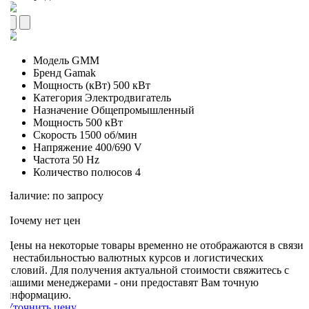
Модель
GMM
Бренд
Gamak
Мощность (кВт)
500 кВт
Категория
Электродвигатель
Назначение
Общепромышленный
Мощность
500 кВт
Скорость
1500 об/мин
Напряжение
400/690 V
Частота
50 Hz
Количество полюсов
4
Наличие: по запросу
Почему нет цен
Цены на некоторые товары временно не отображаются в связи
с нестабильностью валютных курсов и логистических
условий. Для получения актуальной стоимости свяжитесь с
нашими менеджерами - они предоставят Вам точную
информацию.
Уточнить цену