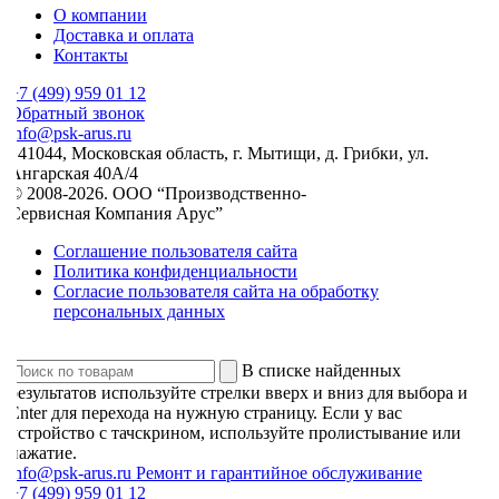
О компании
Доставка и оплата
Контакты
7 (499) 959 01 12
Обратный звонок
nfo@psk-arus.ru
141044, Московская область, г. Мытищи, д. Грибки, ул.
Ангарская 40А/4
© 2008-2026. ООО “Производственно-
Сервисная Компания Арус”
Соглашение пользователя сайта
Политика конфиденциальности
Согласие пользователя сайта на обработку
персональных данных
В списке найденных
результатов используйте стрелки вверх и вниз для выбора и
Enter для перехода на нужную страницу. Если у вас
устройство с тачскрином, используйте пролистывание или
нажатие.
info@psk-arus.ru
Ремонт и гарантийное обслуживание
7 (499) 959 01 12