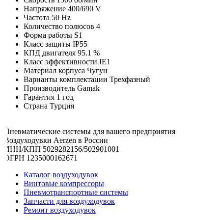
Напряжение
400/690 V
Частота
50 Hz
Количество полюсов
4
Форма работы
S1
Класс защиты
IP55
КПД двигателя
95.1 %
Класс эффективности
IE1
Материал корпуса
Чугун
Варианты комплектации
Трехфазный
Производитель
Gamak
Гарантия
1 год
Страна
Турция
Пневматические системы для вашего предприятия
Воздуходувки Aerzen в России
ИНН/КПП 5029282156/502901001
ОГРН 1235000162671
Каталог воздуходувок
Винтовые компрессоры
Пневмотранспортные системы
Запчасти для воздуходувок
Ремонт воздуходувок