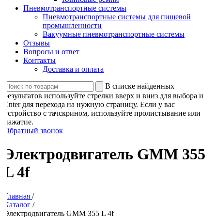
Пневмотранспортные системы
Пневмотранспортные системы для пищевой
промышленности
Вакуумные пневмотранспортные системы
Отзывы
Вопросы и ответ
Контакты
Доставка и оплата
В списке найденных
результатов используйте стрелки вверх и вниз для выбора и
Enter для перехода на нужную страницу. Если у вас
устройство с тачскрином, используйте пролистывание или
нажатие.
Обратный звонок
Электродвигатель GMM 355
L 4f
Главная
/
Каталог
/
Электродвигатель GMM 355 L 4f