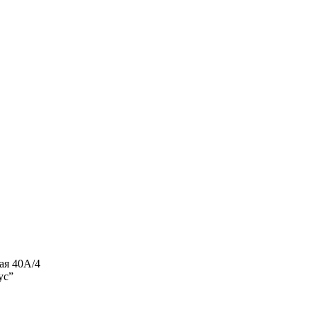
ая 40А/4
ус”