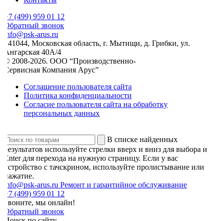
7 (499) 959 01 12
Обратный звонок
nfo@psk-arus.ru
141044, Московская область, г. Мытищи, д. Грибки, ул.
Ангарская 40А/4
© 2008-2026. ООО “Производственно-
Сервисная Компания Арус”
Соглашение пользователя сайта
Политика конфиденциальности
Согласие пользователя сайта на обработку
персональных данных
В списке найденных
результатов используйте стрелки вверх и вниз для выбора и
Enter для перехода на нужную страницу. Если у вас
устройство с тачскрином, используйте пролистывание или
нажатие.
info@psk-arus.ru
Ремонт и гарантийное обслуживание
7 (499) 959 01 12
Звоните, мы онлайн!
Обратный звонок
Поиск по сайту