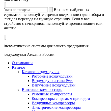
В списке найденных
результатов используйте стрелки вверх и вниз для выбора и
Enter для перехода на нужную страницу. Если у вас
устройство с тачскрином, используйте пролистывание или
нажатие.
Пневматические системы для вашего предприятия
Воздуходувки Aerzen в России
О компании
Каталог
Каталог воздуходувок
Роторные воздуходувки
Воздуходувки типа Рутс
Вакуумные воздуходувки
Винтовые компрессоры
Ременные компрессоры
Компрессоры с прямым приводом
Воздушные компрессоры
Электрические компрессоры