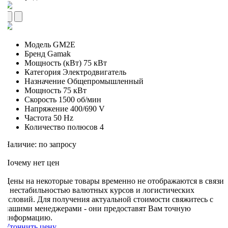
Модель
GM2E
Бренд
Gamak
Мощность (кВт)
75 кВт
Категория
Электродвигатель
Назначение
Общепромышленный
Мощность
75 кВт
Скорость
1500 об/мин
Напряжение
400/690 V
Частота
50 Hz
Количество полюсов
4
Наличие: по запросу
Почему нет цен
Цены на некоторые товары временно не отображаются в связи
с нестабильностью валютных курсов и логистических
условий. Для получения актуальной стоимости свяжитесь с
нашими менеджерами - они предоставят Вам точную
информацию.
Уточнить цену