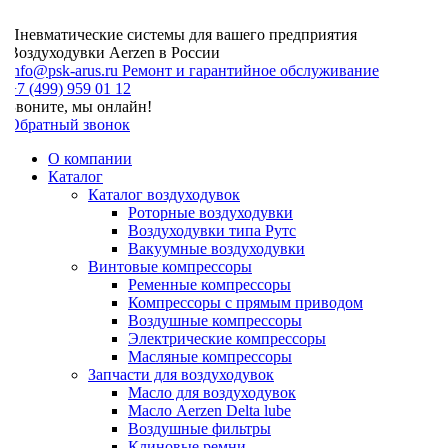
Пневматические системы для вашего предприятия
Воздуходувки Aerzen в России
info@psk-arus.ru
Ремонт и гарантийное обслуживание
7 (499) 959 01 12
Звоните, мы онлайн!
Обратный звонок
О компании
Каталог
Каталог воздуходувок
Роторные воздуходувки
Воздуходувки типа Рутс
Вакуумные воздуходувки
Винтовые компрессоры
Ременные компрессоры
Компрессоры с прямым приводом
Воздушные компрессоры
Электрические компрессоры
Масляные компрессоры
Запчасти для воздуходувок
Масло для воздуходувок
Масло Aerzen Delta lube
Воздушные фильтры
Клиновые ремни