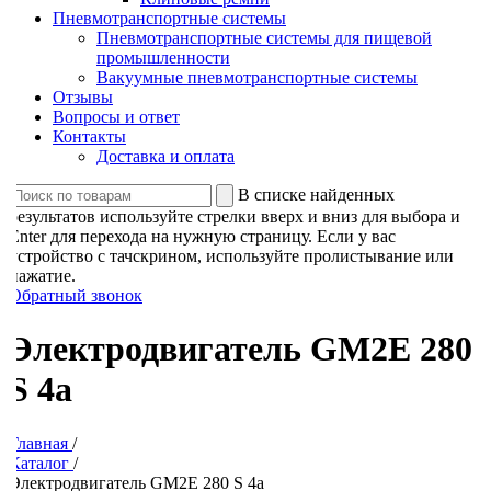
Пневмотранспортные системы
Пневмотранспортные системы для пищевой
промышленности
Вакуумные пневмотранспортные системы
Отзывы
Вопросы и ответ
Контакты
Доставка и оплата
В списке найденных
результатов используйте стрелки вверх и вниз для выбора и
Enter для перехода на нужную страницу. Если у вас
устройство с тачскрином, используйте пролистывание или
нажатие.
Обратный звонок
Электродвигатель GM2E 280
S 4a
Главная
/
Каталог
/
Электродвигатель GM2E 280 S 4a