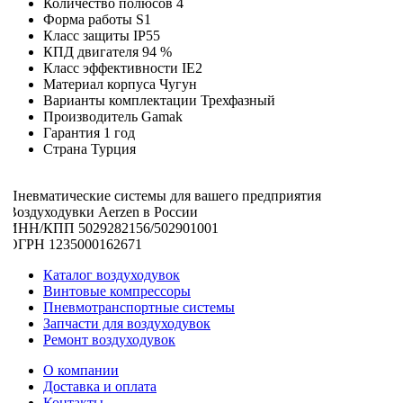
Количество полюсов
4
Форма работы
S1
Класс защиты
IP55
КПД двигателя
94 %
Класс эффективности
IE2
Материал корпуса
Чугун
Варианты комплектации
Трехфазный
Производитель
Gamak
Гарантия
1 год
Страна
Турция
Пневматические системы для вашего предприятия
Воздуходувки Aerzen в России
ИНН/КПП 5029282156/502901001
ОГРН 1235000162671
Каталог воздуходувок
Винтовые компрессоры
Пневмотранспортные системы
Запчасти для воздуходувок
Ремонт воздуходувок
О компании
Доставка и оплата
Контакты