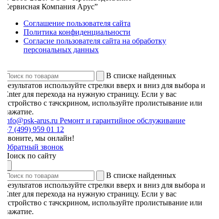
Сервисная Компания Арус”
Соглашение пользователя сайта
Политика конфиденциальности
Согласие пользователя сайта на обработку
персональных данных
В списке найденных
результатов используйте стрелки вверх и вниз для выбора и
Enter для перехода на нужную страницу. Если у вас
устройство с тачскрином, используйте пролистывание или
нажатие.
info@psk-arus.ru
Ремонт и гарантийное обслуживание
7 (499) 959 01 12
Звоните, мы онлайн!
Обратный звонок
Поиск по сайту
В списке найденных
результатов используйте стрелки вверх и вниз для выбора и
Enter для перехода на нужную страницу. Если у вас
устройство с тачскрином, используйте пролистывание или
нажатие.