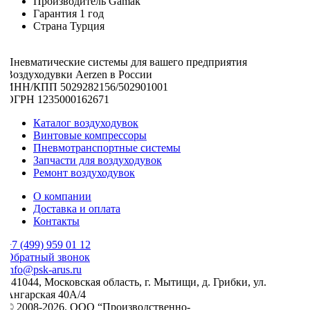
Производитель
Gamak
Гарантия
1 год
Страна
Турция
Пневматические системы для вашего предприятия
Воздуходувки Aerzen в России
ИНН/КПП 5029282156/502901001
ОГРН 1235000162671
Каталог воздуходувок
Винтовые компрессоры
Пневмотранспортные системы
Запчасти для воздуходувок
Ремонт воздуходувок
О компании
Доставка и оплата
Контакты
7 (499) 959 01 12
Обратный звонок
nfo@psk-arus.ru
141044, Московская область, г. Мытищи, д. Грибки, ул.
Ангарская 40А/4
© 2008-2026. ООО “Производственно-