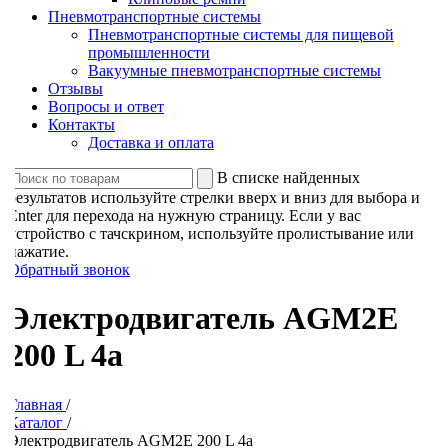
Пневмотранспортные системы
Пневмотранспортные системы для пищевой
промышленности
Вакуумные пневмотранспортные системы
Отзывы
Вопросы и ответ
Контакты
Доставка и оплата
В списке найденных
результатов используйте стрелки вверх и вниз для выбора и
Enter для перехода на нужную страницу. Если у вас
устройство с тачскрином, используйте пролистывание или
нажатие.
Обратный звонок
Электродвигатель AGM2E
200 L 4a
Главная
/
Каталог
/
Электродвигатель AGM2E 200 L 4a