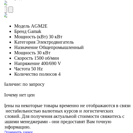
Модель
AGM2E
Бренд
Gamak
Мощность (кВт)
30 кВт
Категория
Электродвигатель
Назначение
Общепромышленный
Мощность
30 кВт
Скорость
1500 об/мин
Напряжение
400/690 V
Частота
50 Hz
Количество полюсов
4
Наличие: по запросу
Почему нет цен
Цены на некоторые товары временно не отображаются в связи
с нестабильностью валютных курсов и логистических
условий. Для получения актуальной стоимости свяжитесь с
нашими менеджерами - они предоставят Вам точную
информацию.
Уточнить цену