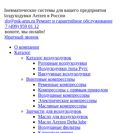
Пневматические системы для вашего предприятия
Воздуходувки Aerzen в России
info@psk-arus.ru
Ремонт и гарантийное обслуживание
7 (499) 959 01 12
Звоните, мы онлайн!
Обратный звонок
О компании
Каталог
Каталог воздуходувок
Роторные воздуходувки
Воздуходувки типа Рутс
Вакуумные воздуходувки
Винтовые компрессоры
Ременные компрессоры
Компрессоры с прямым приводом
Воздушные компрессоры
Электрические компрессоры
Масляные компрессоры
Запчасти для воздуходувок
Масло для воздуходувок
Масло Aerzen Delta lube
Воздушные фильтры
Клиновые ремни