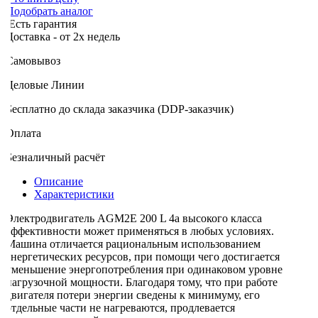
Подобрать аналог
Есть гарантия
оставка - от 2х недель
Самовывоз
Деловые Линии
Бесплатно до склада заказчика (DDP-заказчик)
Оплата
Безналичный расчёт
Описание
Характеристики
Электродвигатель AGM2E 200 L 4a высокого класса
эффективности может применяться в любых условиях.
Машина отличается рациональным использованием
энергетических ресурсов, при помощи чего достигается
уменьшение энергопотребления при одинаковом уровне
нагрузочной мощности. Благодаря тому, что при работе
двигателя потери энергии сведены к минимуму, его
отдельные части не нагреваются, продлевается