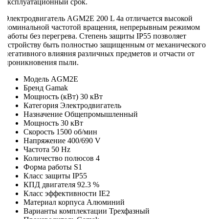
эксплуатационный срок.
Электродвигатель AGM2E 200 L 4a отличается высокой
номинальной частотой вращения, непрерывным режимом
работы без перегрева. Степень защиты IP55 позволяет
устройству быть полностью защищенным от механического
негативного влияния различных предметов и отчасти от
проникновения пыли.
Модель
AGM2E
Бренд
Gamak
Мощность (кВт)
30 кВт
Категория
Электродвигатель
Назначение
Общепромышленный
Мощность
30 кВт
Скорость
1500 об/мин
Напряжение
400/690 V
Частота
50 Hz
Количество полюсов
4
Форма работы
S1
Класс защиты
IP55
КПД двигателя
92.3 %
Класс эффективности
IE2
Материал корпуса
Алюминий
Варианты комплектации
Трехфазный